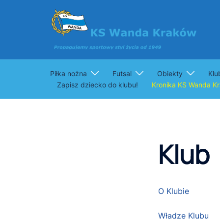
Przejdź
do
treści
Piłka nożna
Futsal
Obiekty
Klu
Zapisz dziecko do klubu!
Kronika KS Wanda K
Klub
O Klubie
Władze Klubu