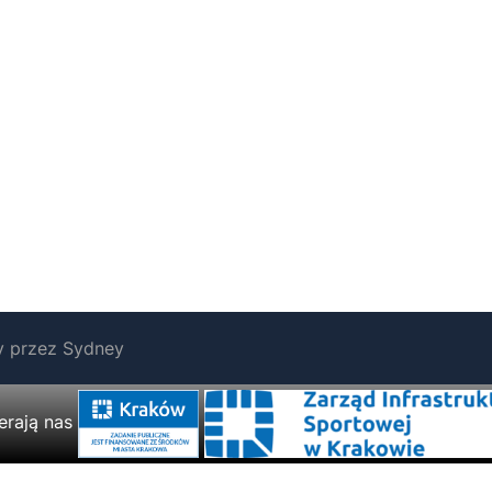
y przez
Sydney
erają nas