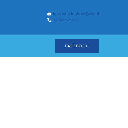
kswanda.krakow@wp.pl
12 642 24 80
FACEBOOK