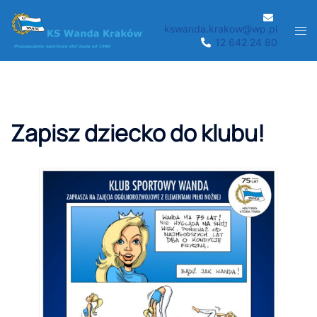
Przejdź
do
kswanda.krakow@wp.pl
Men
12 642 24 80
treści
prze
Zapisz dziecko do klubu!