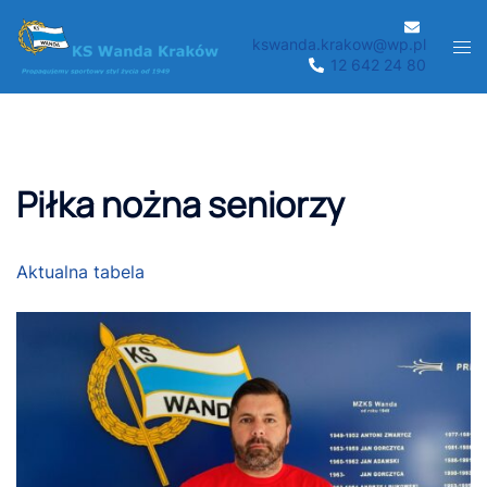
Przejdź
do
kswanda.krakow@wp.pl
Men
12 642 24 80
treści
prze
Piłka nożna seniorzy
Aktualna tabela