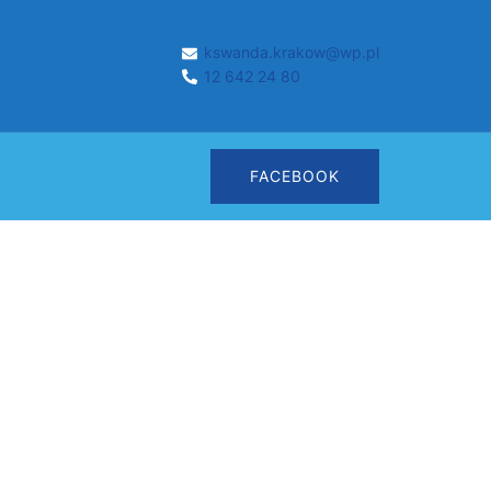
kswanda.krakow@wp.pl
12 642 24 80
FACEBOOK