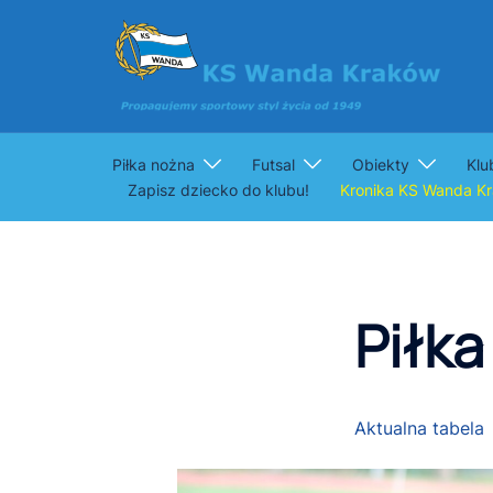
Przejdź
do
treści
Piłka nożna
Futsal
Obiekty
Klu
Zapisz dziecko do klubu!
Kronika KS Wanda K
Piłka
Aktualna tabela