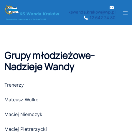
Przejdź
do
kswanda.krakow@wp.pl
Men
12 642 24 80
treści
prze
Grupy młodzieżowe-
Nadzieje Wandy
Trenerzy
Mateusz Wolko
Maciej Niemczyk
Maciej Pietrarzycki