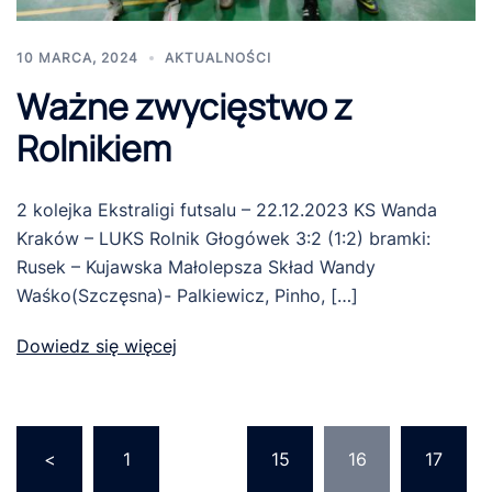
10 MARCA, 2024
AKTUALNOŚCI
Ważne zwycięstwo z
Rolnikiem
2 kolejka Ekstraligi futsalu – 22.12.2023 KS Wanda
Kraków – LUKS Rolnik Głogówek 3:2 (1:2) bramki:
Rusek – Kujawska Małolepsza Skład Wandy
Waśko(Szczęsna)- Palkiewicz, Pinho, […]
Dowiedz się więcej
Stronicowanie
<
1
…
15
16
17
wpisów