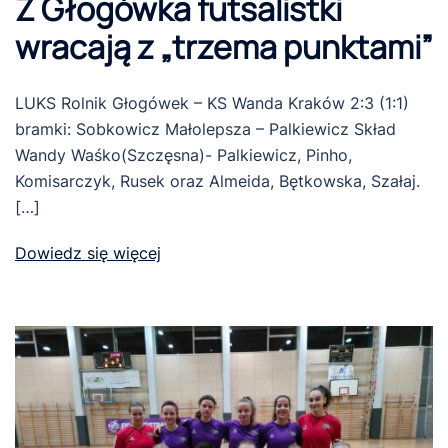
Z Głogówka futsalistki
wracają z „trzema punktami”
LUKS Rolnik Głogówek – KS Wanda Kraków 2:3 (1:1)
bramki: Sobkowicz Małolepsza – Palkiewicz Skład
Wandy Waśko(Szczęsna)- Palkiewicz, Pinho,
Komisarczyk, Rusek oraz Almeida, Bętkowska, Szałaj.
[…]
Dowiedz się więcej