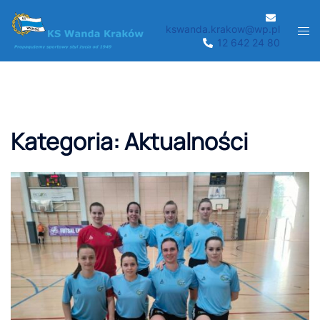
Przejdź
do
kswanda.krakow@wp.pl
Men
12 642 24 80
treści
prze
Kategoria:
Aktualności