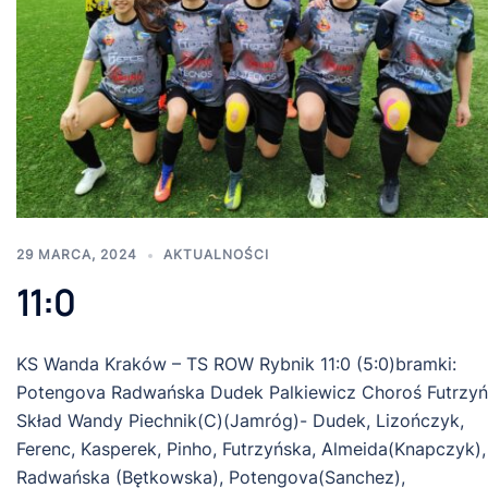
29 MARCA, 2024
AKTUALNOŚCI
11:0
KS Wanda Kraków – TS ROW Rybnik 11:0 (5:0)bramki:
Potengova Radwańska Dudek Palkiewicz Choroś Futrzy
Skład Wandy Piechnik(C)(Jamróg)- Dudek, Lizończyk,
Ferenc, Kasperek, Pinho, Futrzyńska, Almeida(Knapczyk),
Radwańska (Bętkowska), Potengova(Sanchez),