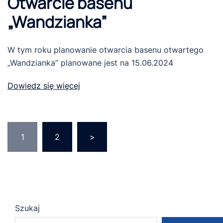
Otwarcie basenu
„Wandzianka”
W tym roku planowanie otwarcia basenu otwartego
„Wandzianka” planowane jest na 15.06.2024
Dowiedz się więcej
Stronicowanie
1
2
>
wpisów
Szukaj