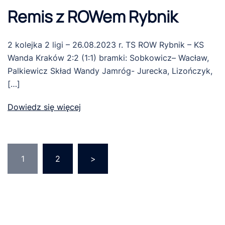
Remis z ROWem Rybnik
2 kolejka 2 ligi – 26.08.2023 r. TS ROW Rybnik – KS
Wanda Kraków 2:2 (1:1) bramki: Sobkowicz– Wacław,
Palkiewicz Skład Wandy Jamróg- Jurecka, Lizończyk,
[…]
Dowiedz się więcej
Stronicowanie
1
2
>
wpisów