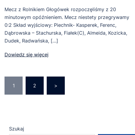
Mecz z Rolnikiem Głogówek rozpoczęliśmy z 20
minutowym opóźnieniem. Mecz niestety przegrywamy
0:2 Skład wyjściowy: Piechnik- Kasperek, Ferenc,
Dąbrowska – Stachurska, Fiałek(C), Almeida, Kozicka,
Dudek, Radwańska, […]
Dowiedz się więcej
Stronicowanie
1
2
>
wpisów
Szukaj