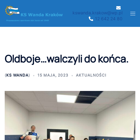
Przejdź
do
kswanda.krakow@wp.pl
Men
12 642 24 80
treści
prze
Oldboje…walczyli do końca.
(
KS WANDA
)
15 MAJA, 2023
AKTUALNOŚCI