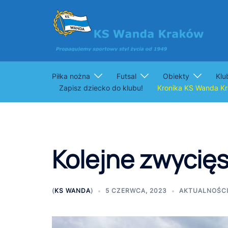
Przejdź
do
treści
Piłka nożna
Futsal
Obiekty
Klu
Zapisz dziecko do klubu!
Kronika KS Wanda K
Kolejne zwycię
(
KS WANDA
)
5 CZERWCA, 2023
AKTUALNOŚC