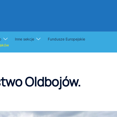
b
Inne sekcje
Fundusze Europejskie
raków
stwo Oldbojów.
I