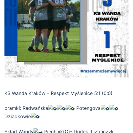
KS Wanda Kraków – Respekt Myślenice 5:1 (0:0)
bramki: Radwańska
Potengova
–
Dziadkowie
Skład Wandy
Piechnik(C)- Dudek, Lizończyk,