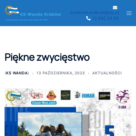
Przejdź
do
kswanda.krakow@wp.pl
Men
12 642 24 80
treści
prze
Piękne zwycięstwo
(
KS WANDA
)
13 PAŹDZIERNIKA, 2023
AKTUALNOŚCI