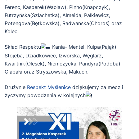
Ferenc, Kasperek(Wacław), Pinho(Knapczyk),
Futrzyńska(Szlachetka), Almeida, Palkiewicz,
Potengova(Bętkowska), Radwańska(Choroś) oraz
Kolec.
Skład Respektu
Kania- Mentel, Kulpa(Pająk),
Stojeba, Dziadkowiec, Izworska, Węglarz,
Kwartnik(Olesek), Niemczycka, Pandyra(Podoba),
Ciapała oraz Stryszowska, Makuch.
Drużynie
Respekt Myślenice
dziękujemy za mecz i
życzymy powodzenia w kolejnych