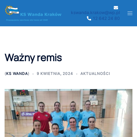
Przejdź
do
kswanda.krakow@wp.pl
Men
12 642 24 80
treści
prze
Ważny remis
(
KS WANDA
)
9 KWIETNIA, 2024
AKTUALNOŚCI