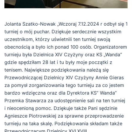
Jolanta Szatko-Nowak „Wczoraj 7.12.2024 r odbył się 1
turniej o mój puchar. Dziękuje serdecznie wszystkim
uczestnikom, którzy uświetnili ten turniej swoją
obecnością a było ich ponad 100 osób. Organizatorem
turnieju była Dzielnica XIV Czyżyny oraz KS „Wanda”
gdzie spędziłam 28 lat i tu były moje początki z
tenisem. Największe podziękowania należą się
Przewodniczącej Dzielnicy XIV Czyżyny Annie Gieras
za pomysł zorganizowania tego turnieju za co jestem
bardzo wdzięczna oraz dla Dyrektora KS” Wanda”
Przemka Stawarza za udostępnienie sali na ten turniej
i nieocenioną pomoc. Dziękuje także Pani sędzinie
Agnieszce Piotrowskiej za sprawne przeprowadzenie
turnieju na taka skalę. Podziękowania składam także
Przewodniczącym Dzielnicy XVI,XVIII,