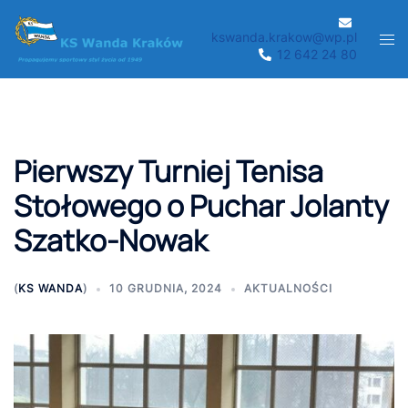
Przejdź
do
kswanda.krakow@wp.pl
Men
12 642 24 80
treści
prze
Pierwszy Turniej Tenisa
Stołowego o Puchar Jolanty
Szatko-Nowak
(
KS WANDA
)
10 GRUDNIA, 2024
AKTUALNOŚCI