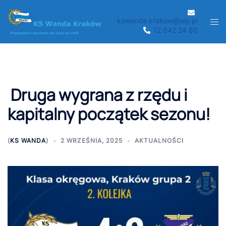
Przejdź
do
kswanda.krakow@wp.pl
Men
12 642 24 80
treści
prze
Druga wygrana z rzędu i
kapitalny początek sezonu!
(
KS WANDA
)
2 WRZEŚNIA, 2025
AKTUALNOŚCI