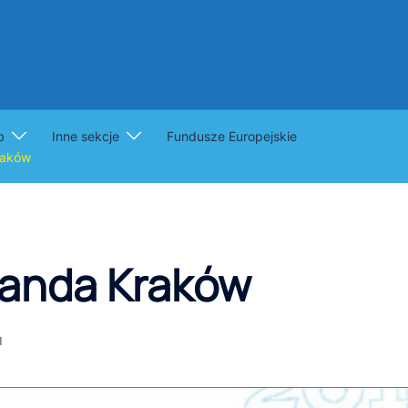
b
Inne sekcje
Fundusze Europejskie
raków
Wanda Kraków
I