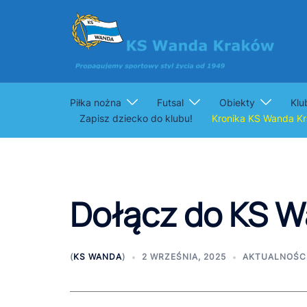
Przejdź
do
treści
Piłka nożna
Futsal
Obiekty
Klu
Zapisz dziecko do klubu!
Kronika KS Wanda K
Dołącz do KS 
(
KS WANDA
)
2 WRZEŚNIA, 2025
AKTUALNOŚC