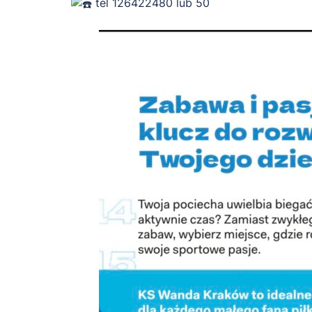
tel 126422480 lub 50