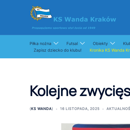
Przejdź
do
treści
Piłka nożna
Futsal
Obiekty
Klu
Zapisz dziecko do klubu!
Kronika KS Wanda K
Kolejne zwycię
(
KS WANDA
)
16 LISTOPADA, 2025
AKTUALNOŚ