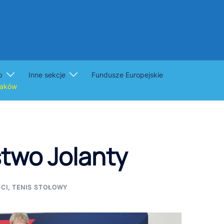
b
Inne sekcje
Fundusze Europejskie
raków
stwo Jolanty
CI
,
TENIS STOŁOWY