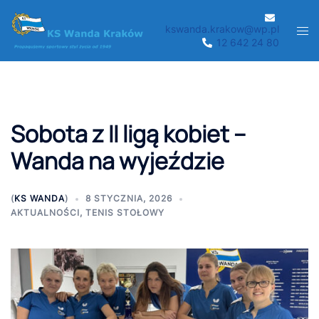
Przejdź
do
kswanda.krakow@wp.pl
Men
12 642 24 80
treści
prze
Sobota z II ligą kobiet –
Wanda na wyjeździe
(
KS WANDA
)
8 STYCZNIA, 2026
AKTUALNOŚCI
,
TENIS STOŁOWY