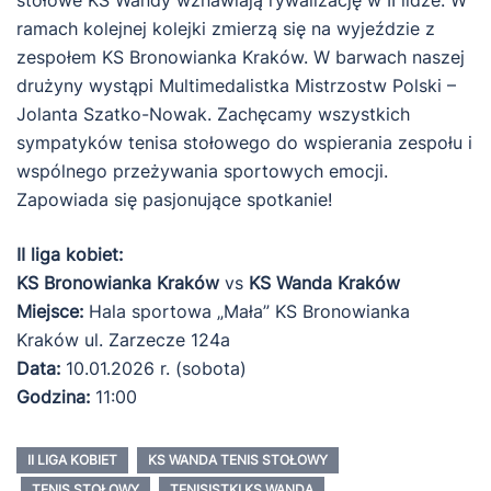
stołowe KS Wandy wznawiają rywalizację w II lidze. W
ramach kolejnej kolejki zmierzą się na wyjeździe z
zespołem KS Bronowianka Kraków. W barwach naszej
drużyny wystąpi Multimedalistka Mistrzostw Polski –
Jolanta Szatko-Nowak. Zachęcamy wszystkich
sympatyków tenisa stołowego do wspierania zespołu i
wspólnego przeżywania sportowych emocji.
Zapowiada się pasjonujące spotkanie!
II liga kobiet:
KS Bronowianka Kraków
vs
KS Wanda Kraków
Miejsce:
Hala sportowa „Mała” KS Bronowianka
Kraków
ul. Zarzecze 124a
Data:
10.01.2026 r. (sobota)
Godzina:
11:00
II LIGA KOBIET
KS WANDA TENIS STOŁOWY
TENIS STOŁOWY
TENISISTKI KS WANDA