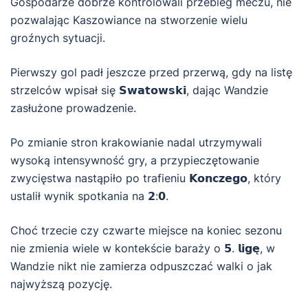
Gospodarze dobrze kontrolowali przebieg meczu, nie
pozwalając Kaszowiance na stworzenie wielu
groźnych sytuacji.
Pierwszy gol padł jeszcze przed przerwą, gdy na listę
strzelców wpisał się 𝗦𝘄𝗮𝘁𝗼𝘄𝘀𝗸𝗶, dając Wandzie
zasłużone prowadzenie.
Po zmianie stron krakowianie nadal utrzymywali
wysoką intensywność gry, a przypieczętowanie
zwycięstwa nastąpiło po trafieniu 𝗞𝗼𝗻𝗰𝘇𝗲𝗴𝗼, który
ustalił wynik spotkania na 𝟮:𝟬.
Choć trzecie czy czwarte miejsce na koniec sezonu
nie zmienia wiele w kontekście baraży o 𝟱. 𝗹𝗶𝗴𝗲̨, w
Wandzie nikt nie zamierza odpuszczać walki o jak
najwyższą pozycję.