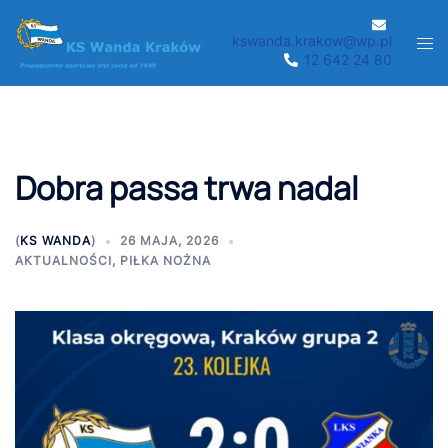
Przejdź
do
kswanda.krakow@wp.pl
Men
12 642 24 80
treści
prze
Dobra passa trwa nadal
(
KS WANDA
)
26 MAJA, 2026
AKTUALNOŚCI
,
PIŁKA NOŻNA