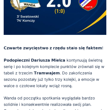
𝗖𝘇𝘄𝗮𝗿𝘁𝗲 𝘇𝘄𝘆𝗰𝗶𝗲̨𝘀𝘁𝘄𝗼 𝘇 𝗿𝘇𝗲̨𝗱𝘂 𝘀𝘁𝗮ł𝗼 𝘀𝗶𝗲̨ 𝗳𝗮𝗸𝘁𝗲𝗺!
𝗣𝗼𝗱𝗼𝗽𝗶𝗲𝗰𝘇𝗻𝗶 𝗗𝗮𝗿𝗶𝘂𝘀𝘇𝗮 𝗠𝗶𝗲𝗹𝗰𝗮 kontynuują świetną
serię i po kolejnym komplecie punktów zrównali się w
tabeli z trzecim 𝗧𝗿𝗮𝗺𝘄𝗮𝗷𝗲𝗺. Do zakończenia
sezonu pozostały już tylko trzy kolejki, a emocje w
walce o czołowe lokaty wciąż rosną.
Wanda od początku spotkania wyglądała bardzo
solidnie i konsekwentnie realizowała swój plan.