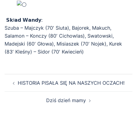
𝗦𝗸ł𝗮𝗱 𝗪𝗮𝗻𝗱𝘆:
Szuba – Majczyk (70′ Siuta), Bajorek, Makuch,
Salamon – Konczy (80′ Cichowlas), Swatowski,
Madejski (60′ Głowa), Misiaszek (70′ Nojek), Kurek
(83′ Kleśny) – Sidor (70′ Kwiecień)
Zobacz
HISTORIA PISAŁA SIĘ NA NASZYCH OCZACH!
wpisy
Dziś dzień mamy