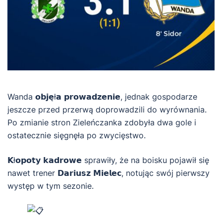
Wanda 𝗼𝗯𝗷𝗲̨ł𝗮 𝗽𝗿𝗼𝘄𝗮𝗱𝘇𝗲𝗻𝗶𝗲, jednak gospodarze
jeszcze przed przerwą doprowadzili do wyrównania.
Po zmianie stron Zieleńczanka zdobyła dwa gole i
ostatecznie sięgnęła po zwycięstwo.
𝗞ł𝗼𝗽𝗼𝘁𝘆 𝗸𝗮𝗱𝗿𝗼𝘄𝗲 sprawiły, że na boisku pojawił się
nawet trener 𝗗𝗮𝗿𝗶𝘂𝘀𝘇 𝗠𝗶𝗲𝗹𝗲𝗰, notując swój pierwszy
występ w tym sezonie.