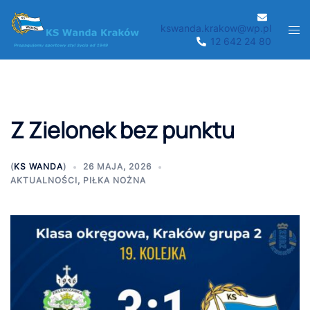
Przejdź
do
kswanda.krakow@wp.pl
Men
12 642 24 80
treści
prze
Z Zielonek bez punktu
(
KS WANDA
)
26 MAJA, 2026
AKTUALNOŚCI
,
PIŁKA NOŻNA