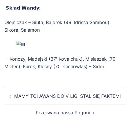
𝗦𝗸ł𝗮𝗱 𝗪𝗮𝗻𝗱𝘆:
Olejniczak – Siuta, Bajorek (49′ Idrissa Sambou),
Sikora, Salamon
– Konczy, Madejski (37′ Kovalchuk), Misiaszek (70′
Mielec), Kurek, Kleśny (70′ Cichowlas) – Sidor
Zobacz
MAMY TO! AWANS DO V LIGI STAŁ SIĘ FAKTEM!
wpisy
Przerwana passa Pogoni