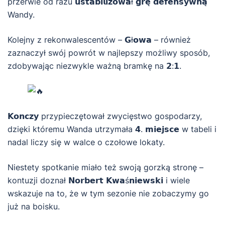
przerwie od razu 𝘂𝘀𝘁𝗮𝗯𝗶𝗹𝗶𝘇𝗼𝘄𝗮ł 𝗴𝗿𝗲̨ 𝗱𝗲𝗳𝗲𝗻𝘀𝘆𝘄𝗻𝗮̨
Wandy.
Kolejny z rekonwalescentów – 𝗚ł𝗼𝘄𝗮 – również
zaznaczył swój powrót w najlepszy możliwy sposób,
zdobywając niezwykle ważną bramkę na 𝟮:𝟭.
𝗞𝗼𝗻𝗰𝘇𝘆 przypieczętował zwycięstwo gospodarzy,
dzięki któremu Wanda utrzymała 𝟰. 𝗺𝗶𝗲𝗷𝘀𝗰𝗲 w tabeli i
nadal liczy się w walce o czołowe lokaty.
Niestety spotkanie miało też swoją gorzką stronę –
kontuzji doznał 𝗡𝗼𝗿𝗯𝗲𝗿𝘁 𝗞𝘄𝗮ś𝗻𝗶𝗲𝘄𝘀𝗸𝗶 i wiele
wskazuje na to, że w tym sezonie nie zobaczymy go
już na boisku.