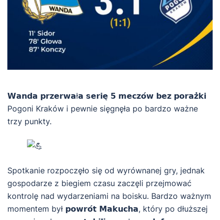
𝗪𝗮𝗻𝗱𝗮 𝗽𝗿𝘇𝗲𝗿𝘄𝗮ł𝗮 𝘀𝗲𝗿𝗶𝗲̨ 𝟱 𝗺𝗲𝗰𝘇𝗼́𝘄 𝗯𝗲𝘇 𝗽𝗼𝗿𝗮𝘇̇𝗸𝗶
Pogoni Kraków i pewnie sięgnęła po bardzo ważne
trzy punkty.
Spotkanie rozpoczęło się od wyrównanej gry, jednak
gospodarze z biegiem czasu zaczęli przejmować
kontrolę nad wydarzeniami na boisku. Bardzo ważnym
momentem był 𝗽𝗼𝘄𝗿𝗼́𝘁 𝗠𝗮𝗸𝘂𝗰𝗵𝗮, który po dłuższej