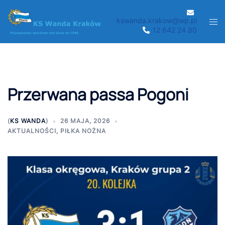
Przejdź
do
kswanda.krakow@wp.pl
Men
12 642 24 80
treści
prze
Przerwana passa Pogoni
(
KS WANDA
)
26 MAJA, 2026
AKTUALNOŚCI
,
PIŁKA NOŻNA