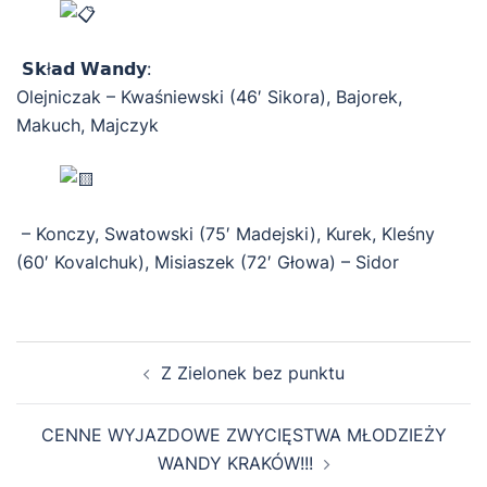
𝗦𝗸ł𝗮𝗱 𝗪𝗮𝗻𝗱𝘆:
Olejniczak – Kwaśniewski (46′ Sikora), Bajorek,
Makuch, Majczyk
– Konczy, Swatowski (75′ Madejski), Kurek, Kleśny
(60′ Kovalchuk), Misiaszek (72′ Głowa) – Sidor
Zobacz
Z Zielonek bez punktu
wpisy
CENNE WYJAZDOWE ZWYCIĘSTWA MŁODZIEŻY
WANDY KRAKÓW!!!