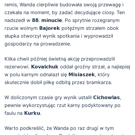
remis, Wanda cierpliwie budowała swoją przewagę i
czekała na moment, by zadać decydujące ciosy. Ten
nadszedł w 𝟴𝟴. 𝗺𝗶𝗻𝘂𝗰𝗶𝗲. Po sprytnie rozegranym
rzucie wolnym 𝗕𝗮𝗷𝗼𝗿𝗲𝗸 potężnym strzałem obok
słupka otworzył wynik spotkania i wyprowadził
gospodarzy na prowadzenie.
Kilka chwil później świetną akcję przeprowadzili
rezerwowi. 𝗞𝗼𝘃𝗮𝗹𝗰𝗵𝘂𝗸 oddał groźny strzał, a najlepiej
w polu karnym odnalazł się 𝗠𝗶𝘀𝗶𝗮𝘀𝘇𝗲𝗸, który
skutecznie dobił piłkę odbitą przez bramkarza.
W doliczonym czasie gry wynik ustalił 𝗖𝗶𝗰𝗵𝗼𝘄𝗹𝗮𝘀,
pewnie wykorzystując rzut karny podyktowany po
faulu na 𝗞𝘂𝗿𝗸𝘂.
Warto podkreślić, że Wanda po raz drugi w tym