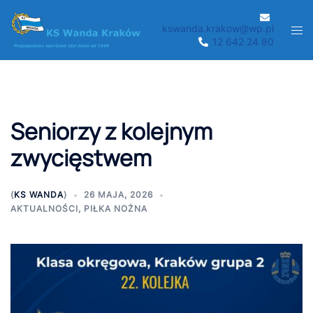
Przejdź
do
kswanda.krakow@wp.pl
Men
12 642 24 80
treści
prze
Seniorzy z kolejnym
zwycięstwem
(
KS WANDA
)
26 MAJA, 2026
AKTUALNOŚCI
,
PIŁKA NOŻNA