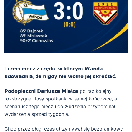
𝗧𝗿𝘇𝗲𝗰𝗶 𝗺𝗲𝗰𝘇 𝘇 𝗿𝘇𝗲̨𝗱𝘂, 𝘄 𝗸𝘁𝗼́𝗿𝘆𝗺 𝗪𝗮𝗻𝗱𝗮
𝘂𝗱𝗼𝘄𝗮𝗱𝗻𝗶𝗮, 𝘇̇𝗲 𝗻𝗶𝗴𝗱𝘆 𝗻𝗶𝗲 𝘄𝗼𝗹𝗻𝗼 𝗷𝗲𝗷 𝘀𝗸𝗿𝗲𝘀́𝗹𝗮𝗰́.
𝗣𝗼𝗱𝗼𝗽𝗶𝗲𝗰𝘇𝗻𝗶 𝗗𝗮𝗿𝗶𝘂𝘀𝘇𝗮 𝗠𝗶𝗲𝗹𝗰𝗮 po raz kolejny
rozstrzygnęli losy spotkania w samej końcówce, a
scenariusz tego meczu do złudzenia przypominał
wydarzenia sprzed tygodnia.
Choć przez długi czas utrzymywał się bezbramkowy