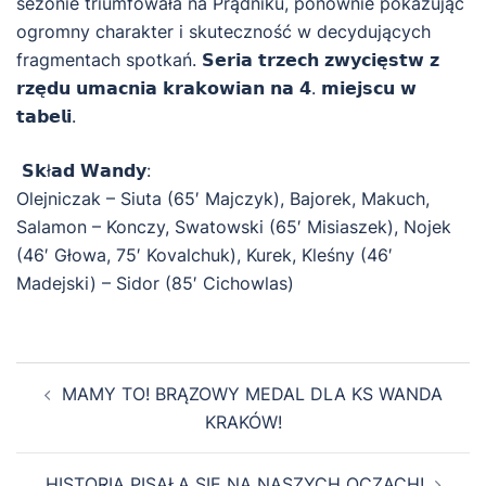
sezonie triumfowała na Prądniku, ponownie pokazując
ogromny charakter i skuteczność w decydujących
fragmentach spotkań. 𝗦𝗲𝗿𝗶𝗮 𝘁𝗿𝘇𝗲𝗰𝗵 𝘇𝘄𝘆𝗰𝗶𝗲̨𝘀𝘁𝘄 𝘇
𝗿𝘇𝗲̨𝗱𝘂 𝘂𝗺𝗮𝗰𝗻𝗶𝗮 𝗸𝗿𝗮𝗸𝗼𝘄𝗶𝗮𝗻 𝗻𝗮 𝟰. 𝗺𝗶𝗲𝗷𝘀𝗰𝘂 𝘄
𝘁𝗮𝗯𝗲𝗹𝗶.
𝗦𝗸ł𝗮𝗱 𝗪𝗮𝗻𝗱𝘆:
Olejniczak – Siuta (65′ Majczyk), Bajorek, Makuch,
Salamon – Konczy, Swatowski (65′ Misiaszek), Nojek
(46′ Głowa, 75′ Kovalchuk), Kurek, Kleśny (46′
Madejski) – Sidor (85′ Cichowlas)
Zobacz
MAMY TO! BRĄZOWY MEDAL DLA KS WANDA
wpisy
KRAKÓW!
HISTORIA PISAŁA SIĘ NA NASZYCH OCZACH!