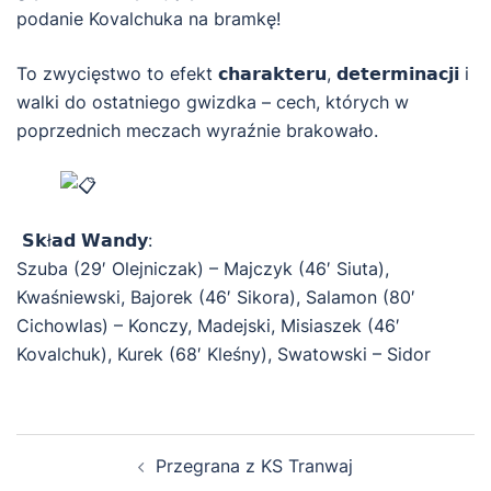
podanie Kovalchuka na bramkę!
To zwycięstwo to efekt 𝗰𝗵𝗮𝗿𝗮𝗸𝘁𝗲𝗿𝘂, 𝗱𝗲𝘁𝗲𝗿𝗺𝗶𝗻𝗮𝗰𝗷𝗶 i
walki do ostatniego gwizdka – cech, których w
poprzednich meczach wyraźnie brakowało.
𝗦𝗸ł𝗮𝗱 𝗪𝗮𝗻𝗱𝘆:
Szuba (29′ Olejniczak) – Majczyk (46′ Siuta),
Kwaśniewski, Bajorek (46′ Sikora), Salamon (80′
Cichowlas) – Konczy, Madejski, Misiaszek (46′
Kovalchuk), Kurek (68′ Kleśny), Swatowski – Sidor
Zobacz
Przegrana z KS Tranwaj
wpisy