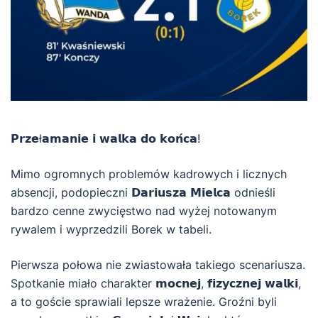
𝗣𝗿𝘇𝗲ł𝗮𝗺𝗮𝗻𝗶𝗲 𝗶 𝘄𝗮𝗹𝗸𝗮 𝗱𝗼 𝗸𝗼𝗻́𝗰𝗮!
Mimo ogromnych problemów kadrowych i licznych
absencji, podopieczni 𝗗𝗮𝗿𝗶𝘂𝘀𝘇𝗮 𝗠𝗶𝗲𝗹𝗰𝗮 odnieśli
bardzo cenne zwycięstwo nad wyżej notowanym
rywalem i wyprzedzili Borek w tabeli.
Pierwsza połowa nie zwiastowała takiego scenariusza.
Spotkanie miało charakter 𝗺𝗼𝗰𝗻𝗲𝗷, 𝗳𝗶𝘇𝘆𝗰𝘇𝗻𝗲𝗷 𝘄𝗮𝗹𝗸𝗶,
a to goście sprawiali lepsze wrażenie. Groźni byli